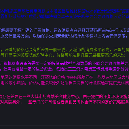
如材料施工等基础费用沉默成本涵盖售后维修运营成本如设计受欢迎程度
配置加热系统材料质量功能模块如负离子光波等的差异会导致价格波动经
了解想要了解准确的汗蒸价格，建议消费者在选择汗蒸场所前先进行市场
况服务质量等方面，以确保享受到安全舒适的汗蒸体验以上内容仅供参考
不同，汗蒸的价格也会有所差异一般来说，大城市的消费水平较高，汗蒸的
等在高端的美容院或SPA中心，价格可能达到几百元甚至更高总的来说
如汗蒸机桑拿设备等需要一定的投资品牌型号和数量的不同会导致价格差异
支，还需要准备一定的运营资金，包括员工工资水电费宣传费用等这部分
不同地区的消费水平不同，汗蒸馆的价格也会有所差异在一些发达地区或大
地区或小城镇，价格可能会较低2 场所档次高档的汗蒸馆通常提供更优
收费存在差异在一些大城市的高端美容健身中心，由于提供的汗蒸环境设施
相对亲民另外，一些专门的汗蒸馆或者连锁品牌也会有不同的定价策略服务