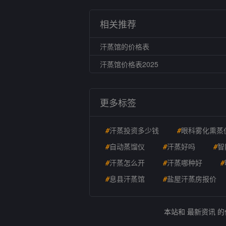
相关推荐
汗蒸馆的价格表
汗蒸馆价格表2025
更多标签
#
汗蒸投资多少钱
#
眼科雾化熏蒸
#
自动蒸馏仪
#
汗蒸好吗
#
智
#
汗蒸怎么开
#
汗蒸哪种好
#
#
息县汗蒸馆
#
盐屋汗蒸房报价
本站和 最新资讯 