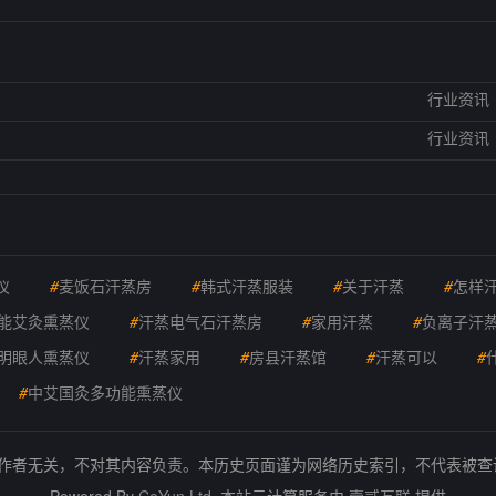
行业资讯
行业资讯
仪
#
麦饭石汗蒸房
#
韩式汗蒸服装
#
关于汗蒸
#
怎样
能艾灸熏蒸仪
#
汗蒸电气石汗蒸房
#
家用汗蒸
#
负离子汗
明眼人熏蒸仪
#
汗蒸家用
#
房县汗蒸馆
#
汗蒸可以
#
#
中艾国灸多功能熏蒸仪
的作者无关，不对其内容负责。本历史页面谨为网络历史索引，不代表被