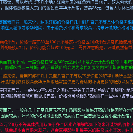
汗蒸馆，可以考虑以下几个地方江南地区的红鱼港门票10元，双人包大约
，但体验感极佳大东门的金色嘉年华汗蒸馆，套票28元，包含大厅休息
容等因素而异一般来说，纳米汗蒸的价格在几十到几百元不等具体价格需根
影响在大城市或繁华地段，由于消费水平和需求较高，纳米汗蒸的价格可
通的汗蒸，价格一般在30至100元不等这种价格区间的汗蒸通常包括使
外的服务项目，价格可能会超过100元以上需要注意的是，汗蒸虽然有
而有所不同，一般价格在60至300元之间以下是关于汗蒸价格的 1 地
，而郊区或二三线城市的汗蒸馆价格会更为亲民2 服务内容汗蒸馆提供
一般来说，费用可能在几十元至几百元不等以下是详细的解释1 场所类型
汗蒸馆则收费较高豪华汗蒸馆通常提供更为舒适的环境更多的服务以及先
等因素而异，一般在50至300元之间以下是关于汗蒸价格的详细解释1 
蒸馆的服务和设施可能更加完善，价格也可能相对较高而在一些中小城市
素而异，一般在几十元至几百元不等1 场所影响价格汗蒸的价格因所在地
因素较高，汗蒸的价格可能会相对较高而在一些普通社区或小型汗蒸馆，
米3万至8万不等具体费用取决于多个因素详细解释如下纳米汗蒸馆的价格
段，租金成本会有很大差异，这会直接影响到每平米的装修成本其次，纳